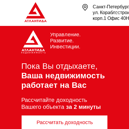
Санкт-Петербург
ул. Кораблестрои
корп.1 Офис 40
Управление.
Развитие.
Инвестиции.
Пока Вы отдыхаете,
Ваша недвижимость
работает на Вас
Рассчитайте доходность
Вашего объекта
за
2 минуты
Рассчитать доходность