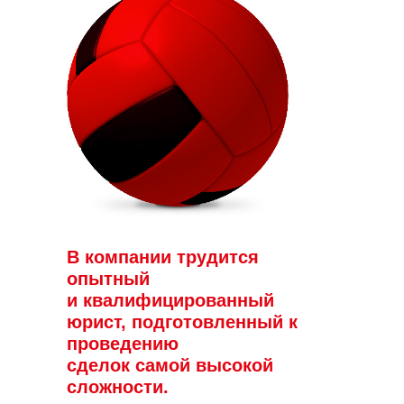
В компании трудится
опытный
и квалифицированный
юрист, подготовленный к
проведению
сделок самой высокой
сложности.